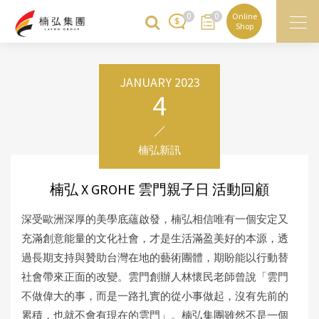
0
0
Online
Shop
JANUARY 2023
4
楠弘新訊
楠弘 X GROHE 雲門親子日 活動回顧
深受歐洲深厚的美學底蘊啟發，楠弘相信唯有一個安定又
充滿創意能量的文化社會，才是生活滿盈美好的本源，透
過長期支持與贊助台灣在地的藝術團體，期盼能以行動替
社會帶來正面的改變。雲門創辦人林懷民老師曾說「雲門
不做偉大的事，而是一路扎實的從小事做起，沒有先前的
累積，也就不會有現在的雲門」。楠弘集團雖然不是一個