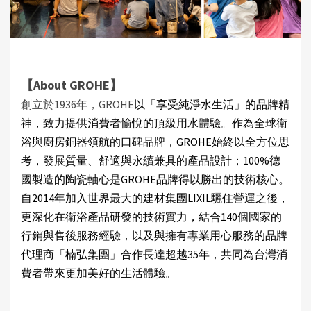
【About GROHE】
創立於1936年，GROHE
以「享受純淨水生活」的品牌精
神，致力提供消費者愉悅的頂級用水體驗。作為全球衛
浴與廚房銅器領航的口碑品牌，GROHE始終以全方位思
考，發展質量、舒適與永續兼具的產品設計；100%德
國製造的陶瓷軸心是GROHE品牌得以勝出的技術核心。
自2014年加入世界最大的建材集團LIXIL驪住營運之後，
更深化在衛浴產品研發的技術實力，結合140個國家的
行銷與售後服務經驗，以及與擁有專業用心服務的品牌
代理商「楠弘集團」合作長達超越35年，共同為台灣消
費者帶來更加美好的生活體驗。