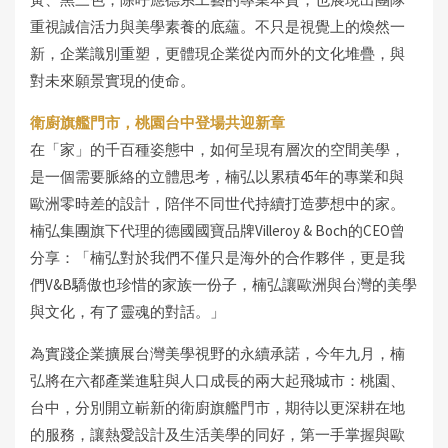
重視誠信活力與美學素養的底蘊。不只是視覺上的煥然一
新，企業識別重塑，更體現企業從內而外的文化堆疊，與
對未來願景實現的使命。
衛廚旗艦門市，桃園台中登場共迎新章
在「家」的千百種姿態中，如何呈現有層次的空間美學，
是一個需要脈絡的立體思考，楠弘以累積45年的專業和與
歐洲零時差的設計，陪伴不同世代持續打造夢想中的家。
楠弘集團旗下代理的德國國寶品牌Villeroy & Boch的CEO曾
分享：「楠弘對於我們不僅只是海外的合作夥伴，更是我
們V&B驕傲也珍惜的家族一份子，楠弘讓歐洲與台灣的美學
與文化，有了靈魂的對話。」
為實踐企業擴展台灣美學視野的永續承諾，今年九月，楠
弘將在六都產業進駐與人口成長的兩大起飛城市：桃園、
台中，分別開立嶄新的衛廚旗艦門市，期待以更深耕在地
的服務，讓熱愛設計及生活美學的同好，第一手掌握與歐