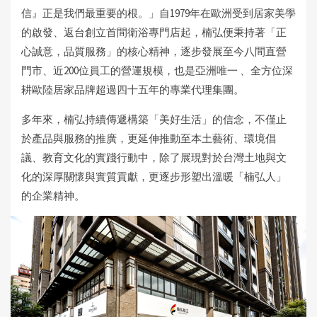
信』正是我們最重要的根。」自1979年在歐洲受到居家美學
的啟發、返台創立首間衛浴專門店起，楠弘便秉持著「正
心誠意，品質服務」的核心精神，逐步發展至今八間直營
門市、近200位員工的營運規模，也是亞洲唯一 、全方位深
耕歐陸居家品牌超過四十五年的專業代理集團。
多年來，楠弘持續傳遞構築「美好生活」的信念，不僅止
於產品與服務的推廣，更延伸推動至本土藝術、環境倡
議、教育文化的實踐行動中，除了展現對於台灣土地與文
化的深厚關懷與實質貢獻，更逐步形塑出溫暖「楠弘人」
的企業精神。