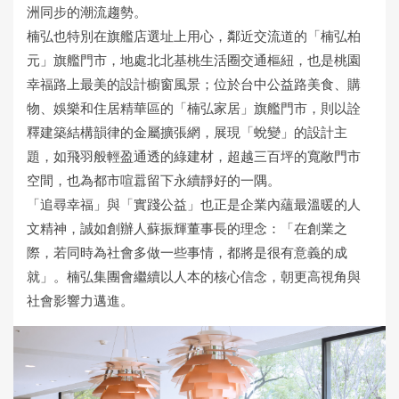
洲同步的潮流趨勢。
楠弘也特別在旗艦店選址上用心，鄰近交流道的「楠弘柏
元」旗艦門市，地處北北基桃生活圈交通樞紐，也是桃園
幸福路上最美的設計櫥窗風景；位於台中公益路美食、購
物、娛樂和住居精華區的「楠弘家居」旗艦門市，則以詮
釋建築結構韻律的金屬擴張網，展現「蛻變」的設計主
題，如飛羽般輕盈通透的綠建材，超越三百坪的寬敞門市
空間，也為都市喧囂留下永續靜好的一隅。
「追尋幸福」與「實踐公益」也正是企業內蘊最溫暖的人
文精神，誠如創辦人蘇振輝董事長的理念：「在創業之
際，若同時為社會多做一些事情，都將是很有意義的成
就」。楠弘集團會繼續以人本的核心信念，朝更高視角與
社會影響力邁進。