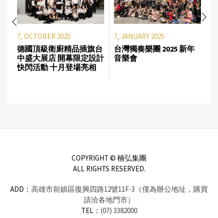
7, OCTOBER 2025
7, JANUARY 2025
德國頂級衛廚精品插旗台
台灣獨奏樂團 2025 新年
中盛大展店 開幕限定設計
音樂會
快閃活動 十月登場亮相
COPYRIGHT © 楠弘集團
ALL RIGHTS RESERVED.
ADD：
高雄市前鎮區復興四路12號11F-3（僅為辦公地址，購買
請洽各地門市）
TEL：
(07) 3382000