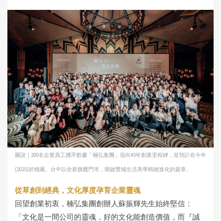
圖說｜200名企業員工攜手歡慶「楠弘集團」迎向45年創業里程碑，並預計在今年
(2025)於桃園、台中以全新旗艦門市，開啟雙城生活美學精緻進化的篇章。
從草創到經典，文化厚度孕育企業靈魂
回望創業初衷，楠弘集團創辦人蘇振輝先生始終堅信：
「文化是一間公司的靈魂，好的文化能創造價值，而『誠