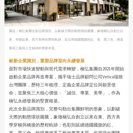
圖說｜楠弘集團全新品牌識別，以劃破天際的動態環狀圖騰，象徵楠弘自創立以
來，串聯起東、西方美學的歷程軌跡；並沿用德國國旗的紅、黃、黑三色，傳達
重視工藝與人文精神的專業本質。
嶄新企業識別，重塑品牌迎向永續發展
面對市場快速變動與世代需求轉變，楠弘集團自2021年開始
啟動企業品牌再造專案，攜手瑞士品牌顧問公司Vetica瑞致
台灣團隊，歷時三年梳理、定義企業品牌定位與願景使
命，並聚焦三大核心價值：「誠信、專業、美學」，作為
楠弘永續發展的堅實根基。
此次全新品牌識別，完整勾勒出集團鮮明的形象，以劃破
天際的動態環狀圖騰，象徵楠弘自創立以來在東、西方美
學穿梭與橋接的歷程軌跡；色彩則延續德國國旗的紅、
黃、黑三色，除呼應德系工藝的專業本質，也展現出團隊