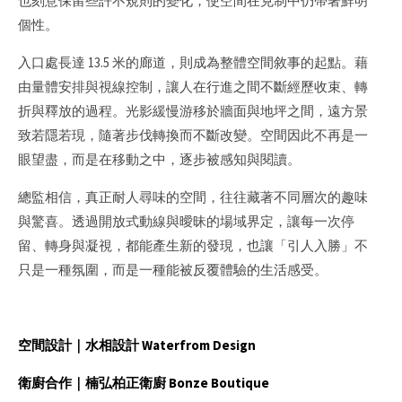
也刻意保留些許不規則的變化，使空間在克制中仍帶著鮮明
個性。
入口處長達 13.5 米的廊道，則成為整體空間敘事的起點。藉
由量體安排與視線控制，讓人在行進之間不斷經歷收束、轉
折與釋放的過程。光影緩慢游移於牆面與地坪之間，遠方景
致若隱若現，隨著步伐轉換而不斷改變。空間因此不再是一
眼望盡，而是在移動之中，逐步被感知與閱讀。
總監相信，真正耐人尋味的空間，往往藏著不同層次的趣味
與驚喜。透過開放式動線與曖昧的場域界定，讓每一次停
留、轉身與凝視，都能產生新的發現，也讓「引人入勝」不
只是一種氛圍，而是一種能被反覆體驗的生活感受。
空間設計｜
水相設計 Waterfrom Design
衛廚合作｜
楠弘柏正衛廚 Bonze Boutique