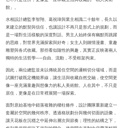
館」。
水相設計總監李智翔、葛祝瑋與業主相識二十餘年，長久以
來建立的默契與信任，也讓設計不再只是形式上的規劃，而
是一場對生活樣貌的深度對話。男主人始終保有幽默而跳躍
的思維，對世界充滿探索與好奇；女主人則鍾情漫畫、童趣
雕塑與各式收藏。那些看似隨性的興趣，其實正反映著兩人
獨特的生活哲學——自由、流動，不受框架拘束。
因此，兩位總監並未以傳統居住空間的邏輯切分場域，而是
試圖打破既定機能界線，讓生活與收藏自然交融，使空間更
像一座充滿童趣與想像力的私人美術館。人在其中，不只是
居住，更像是在日常裡展開一場探索。
面對原始基地中錯落複雜的樑柱條件，設計團隊重新建立一
套屬於空間的幾何秩序。透過格狀劃分與幾何切面的語彙，
讓天花板在沉穩之中延伸出層次與節奏；理性的結構之下，