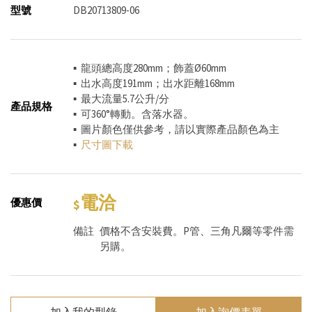
型號
DB20713809-06
▪ 龍頭總高度280mm；飾蓋Ø60mm
▪ 出水高度191mm；出水距離168mm
▪ 最大流量5.7公升/分
產品規格
▪ 可360°轉動。含落水器。
▪ 圖片顏色僅供參考，請以實際產品顏色為主
▪
尺寸圖下載
電洽
優惠價
備註
價格不含安裝費。P管、三角凡爾等零件需
另購。