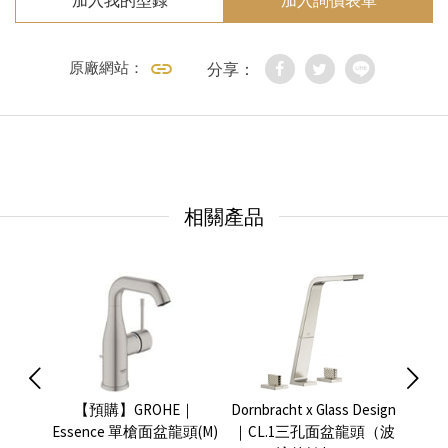
加入我的型錄
加入詢價表單
原廠網站：
分享：
相關產品
e 面盆
【預購】GROHE｜
Dornbracht x Glass Design
GRO
Essence 單槍面盆龍頭(M)
｜CL.1三孔面盆龍頭（波