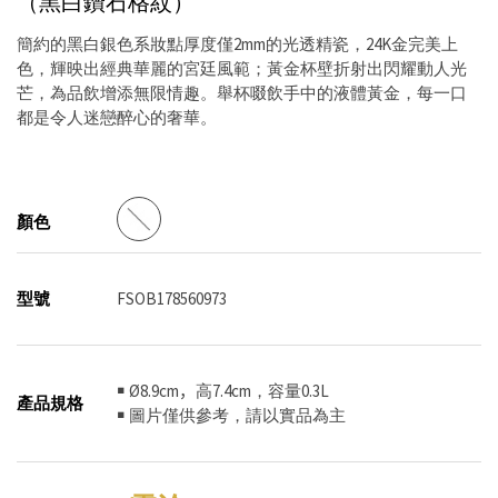
（黑白鑽石格紋）
簡約的黑白銀色系妝點厚度僅2mm的光透精瓷，24K金完美上
色，輝映出經典華麗的宮廷風範；黃金杯壁折射出閃耀動人光
芒，為品飲增添無限情趣。舉杯啜飲手中的液體黃金，每一口
都是令人迷戀醉心的奢華。
顏色
型號
FSOB178560973
￭ Ø8.9cm，高7.4cm，容量0.3L
產品規格
￭ 圖片僅供參考，請以實品為主