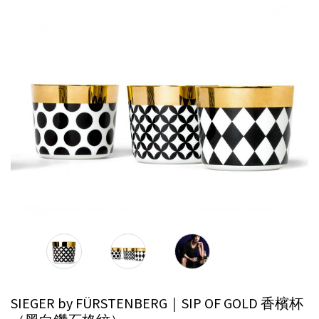
SIEGER by FÜRSTENBERG｜SIP OF GOLD 香檳杯