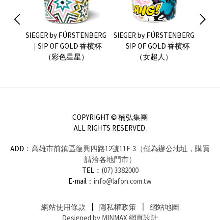
NBERG
SIEGER by FÜRSTENBERG
SIEGER by FÜRSTENBERG
SIEG
 香檳杯
｜SIP OF GOLD 香檳杯
｜SIP OF GOLD 香檳杯
｜SI
（彩色星星）
（女超人）
COPYRIGHT © 楠弘集團
ALL RIGHTS RESERVED.
ADD：
高雄市前鎮區復興四路12號11F-3（僅為辦公地址，購買
請洽各地門市）
TEL：
(07) 3382000
E-mail：
info@lafon.com.tw
網站使用條款
隱私權政策
網站地圖
Designed by MINMAX 網頁設計