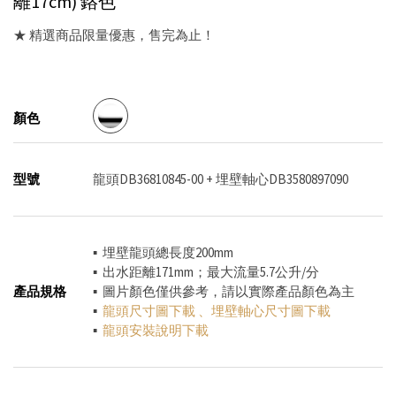
離17cm)
鉻色
★ 精選商品限量優惠，售完為止！
顏色
型號
龍頭DB36810845-00 + 埋壁軸心DB3580897090
▪ 埋壁龍頭總長度200mm
▪ 出水距離171mm；最大流量5.7公升/分
產品規格
▪ 圖片顏色僅供參考，請以實際產品顏色為主
▪
龍頭尺寸圖下載
、
埋壁軸心尺寸圖下載
▪
龍頭安裝說明下載