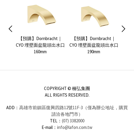
ht｜
【預購】Dornbracht｜
【預購】Dornbracht｜
V
面盆龍
CYO 埋壁面盆龍頭出水口
CYO 埋壁面盆龍頭出水口
Sub
160mm
190mm
COPYRIGHT © 楠弘集團
ALL RIGHTS RESERVED.
ADD：
高雄市前鎮區復興四路12號11F-3（僅為辦公地址，購買
請洽各地門市）
TEL：
(07) 3382000
E-mail：
info@lafon.com.tw