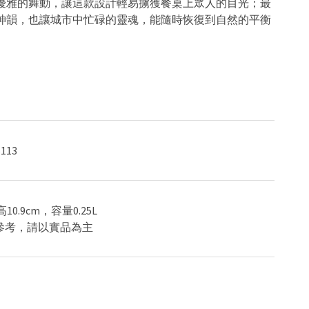
優雅的舞動，讓這款設計
輕易擄獲餐桌上眾人的目光
；
最
神韻，也讓城市中忙碌的靈魂，能隨時恢復到自然的平衡
113
，高10.9cm，容量0.25L
供參考，請以實品為主