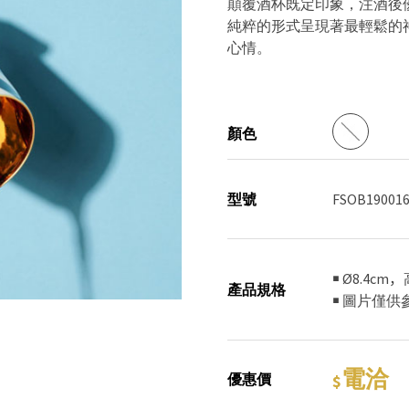
顛覆酒杯既定印象，注酒後
純粹的形式呈現著最輕鬆的
心情
。
顏色
型號
FSOB190016
￭ Ø8.4cm
產品規格
￭ 圖片僅
電洽
優惠價