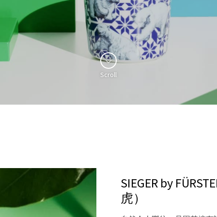
Scroll
SIEGER by FÜR
虎）