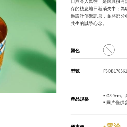
自然令人嚮往，是因其擁有
存的棲息地日漸消失中；為
過設計傳遞訊息，並將部分
共生的誠摯心念
。
顏色
型號
FSOB178561
￭ Ø8.9cm
產品規格
￭ 圖片僅
電洽
優惠價