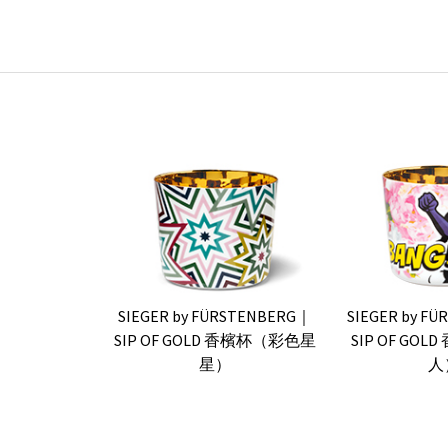
SIEGER by FÜRSTENBERG｜
SIEGER by F
SIP OF GOLD 香檳杯（彩色星
SIP OF GO
星）
人