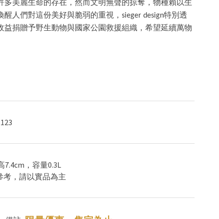
許多美麗生命的存在，然而文明無聲的掠奪，物種賴以生
喚醒人們對
這份美好與脆弱的重視
，sieger design特別透
收益捐贈予野生動物與國家公園救援組織，希望延續萬物
123
，高7.4cm，容量0.3L
供參考，請以實品為主