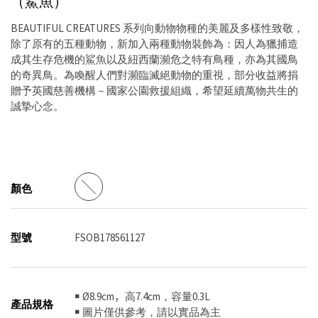
（鯊魚）
BEAUTIFUL CREATURES 系列向動物物種的美麗及多樣性致敬，
除了原有的五種動物，新加入兩種動物裝飾為：因人為獵捕造
成其生存危機的鯊魚以及紐西蘭瀕危之特有鳥種，亦為其國鳥
的奇異鳥。為喚醒人們對瀕臨滅絕動物的重視，部分收益將捐
贈予英國慈善機構－國家公園救援組織，希望延續萬物共生的
誠摯心念。
顏色
型號
FSOB178561127
￭ Ø8.9cm，高7.4cm，容量0.3L
產品規格
￭ 圖片僅供參考，請以實品為主