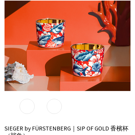
SIEGER by FÜRSTENBERG｜SIP OF GOLD 香檳杯