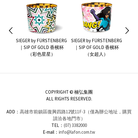
NBERG
SIEGER by FÜRSTENBERG
SIEGER by FÜRSTENBERG
SIEG
 香檳杯
｜SIP OF GOLD 香檳杯
｜SIP OF GOLD 香檳杯
｜SI
（彩色星星）
（女超人）
COPYRIGHT © 楠弘集團
ALL RIGHTS RESERVED.
ADD：
高雄市前鎮區復興四路12號11F-3（僅為辦公地址，購買
請洽各地門市）
TEL：
(07) 3382000
E-mail：
info@lafon.com.tw