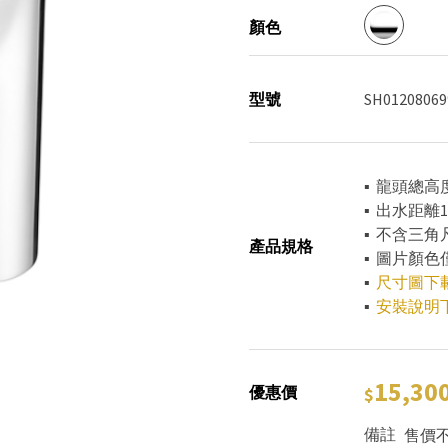
顏色
型號
SH01208069
▪ 龍頭總高度
▪ 出水距離
▪ 不含三角
產品規格
▪ 圖片顏
▪
尺寸圖下
▪
安裝說明
15,30
優惠價
備註
售價