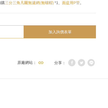
加購
三分三角凡爾無濾網(無螺帽)
*1、
面盆用P管
。
加入詢價表單
原廠網站：
分享：