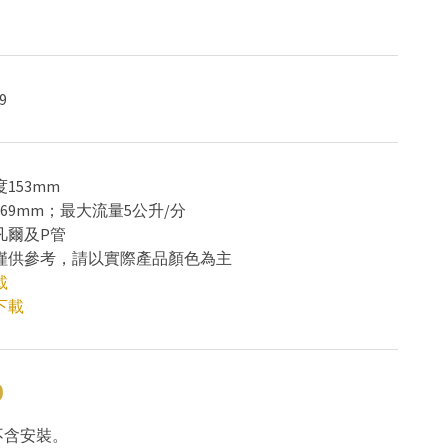
9
153mm
169mm；最大流量5公升/分
凡爾及P管
色僅供參考，請以實際產品顏色為主
載
下載
0
不含安裝。