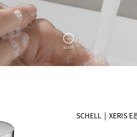
Scroll
SCHELL｜XERI