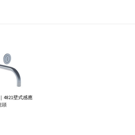
｜4821壁式感應
龍頭