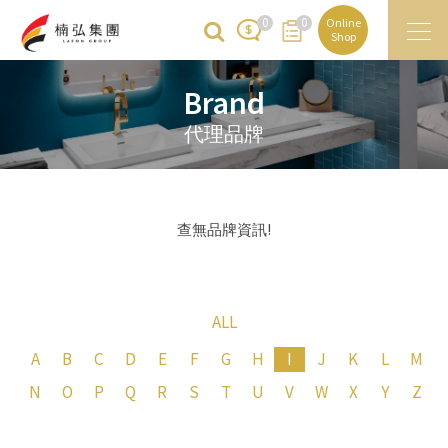
0
0
Online
Shop
Brand
代理品牌
查無品牌資訊!
ALL
A
B
C
D
E
F
G
H
I
J
K
L
M
N
O
P
Q
R
S
T
U
V
W
X
Y
Z