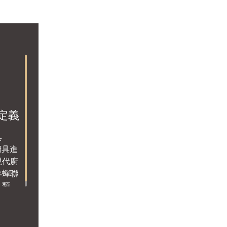
定義
具
廚具進
現代廚
年蟬聯
具類榜
人喜