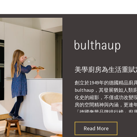
美學廚房為生活重賦
創立於1949年的德國精品廚
bulthaup，其發展猶如人類
化史的縮影，不僅成功改變
房的空間精神與內涵，更連
「德國奢華品牌排行榜」廚
首，深獲國際級設計師、名
愛。
Read More