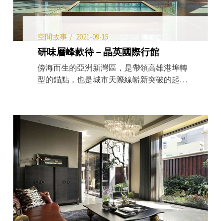
空間故事
2021-09-15
研味層峰款待－晶英國際行館
傍海而生的亞洲新灣區，是帶領高雄港埠轉
型的錨點，也是城市天際線嶄新突破的起
點，以海洋精神呈現的超五星級飯店鉅作—
晶英國際行館(Silks Club)於焉誕生，不僅為
高雄地景創造了深具意義的 指標，其藏鋒於
細的五感探索，更為造訪高雄的旅人， 烙印
下振奮欣喜的封記。