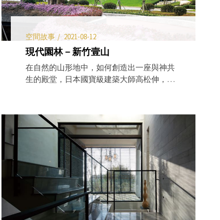
空間故事
2021-08-12
現代園林－新竹壹山
在自然的山形地中，如何創造出一座與神共
生的殿堂，日本國寶級建築大師高松伸，提
出了他的看法。「建築必須與自然共生，這
種力量往往源自於當地風土特色。」