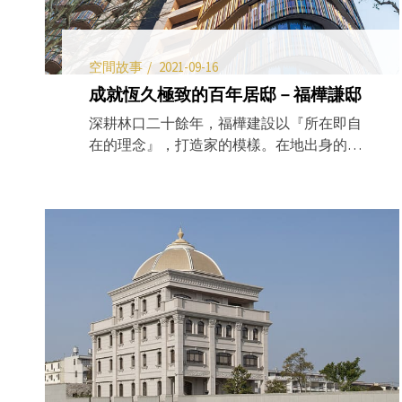
空間故事
2021-09-16
成就恆久極致的百年居邸－福樺謙邸
深耕林口二十餘年，福樺建設以『所在即自
在的理念』，打造家的模樣。在地出身的董
座丁章權認為用情感做規畫，用熱情做建築
是回饋鄉里的責任，也能型塑居住者對家最
核心的嚮往，因為透過建築可以營造人的生
活品味，不論是將不同特色的藝術融入建築
中、或是將每一個軟硬體規劃執行至極致，
都能改變生活的姿態，進而潛移默化提升居
住者的內涵。