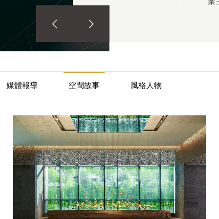
圖
業
6
而
意
象
的
勃
攬
審
因
圖
媒體報導
空間故事
風格人物