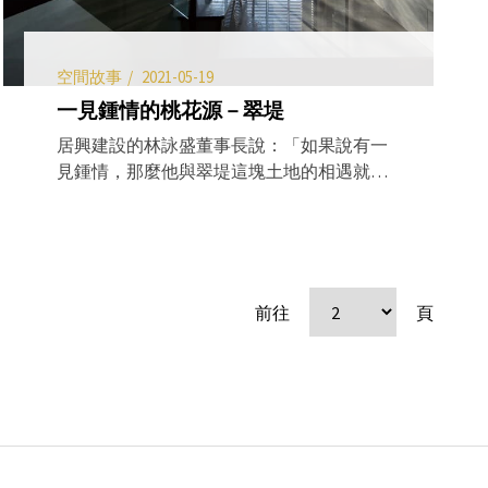
空間故事
2021-05-19
一見鍾情的桃花源－翠堤
居興建設的林詠盛董事長說：「如果說有一
見鍾情，那麼他與翠堤這塊土地的相遇就
是」，翠堤門前，後勁溪那一彎河畔，兩株
巍巍老樹，還有綠草如茵的一片草坡，讓人
見了久 久無法忘懷，於是在心中決定，要在
這裡蓋一棟最美的房子，來呼應這席美麗的
自然，於是在後來得知這塊土地在短時間被
前往
頁
買走，林董事長馬上找到新地主以更高價位
買下，懷著慶 幸與感恩的心情，蓋了這見過
一眼，就永遠無法令人忘懷的桃花源－翠
堤。