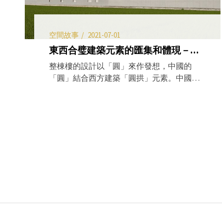
空間故事
2021-07-01
東西合璧建築元素的匯集和體現－嘉義葉公館
整棟樓的設計以「圓」來作發想，中國的
「圓」結合西方建築「圓拱」元素。中國的
圓，在意義上象徵凡事圓滿、沒有稜角，在
葉公館中可以發現家裡處處是圓角，符合葉
先生圓融處事、個性踏實的個性；羅馬式建
築的圓拱和穹頂，都在葉公館中充分體現。