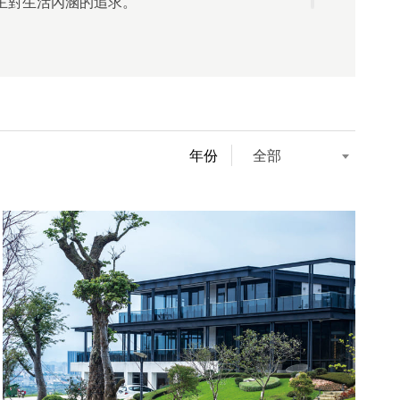
在微米之間，重新定義何謂「家」的溫度。
主對生活內涵的追求。
8層陸地豪華郵輪之姿，呼應高雄特有的海灣意
家中整體之間的動線安排，更是對人與場域互動
漫步於盛開的薰衣草田中，如同沉浸在充滿著蓬
。此案座落於遠雄THE ONE高樓層，寬廣景致盡
深刻思考。這裡，不只是家，而是一場讓人重新
生機與色彩斑斕的油畫一般，令人心醉神迷。也
眼底。
視「生活本質」的靜謐對話。
為這份讓人陶醉的記憶難以忘懷，刻劃在夢想藍
中，試圖復刻成一份屬於自己獨有的美好。
年份
全部