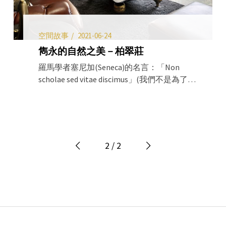
空間故事
2021-06-24
雋永的自然之美－柏翠莊
羅馬學者塞尼加(Seneca)的名言：「Non
scholae sed vitae discimus」(我們不是為了學
校而學習，我們是為了人生而學習)，新竹柏
翠莊是群聚建設的第一個建設案，擁有30年
室內設計底蘊的林添丁董事長，對居宅生活
精粹的深刻掌握，秉持著「好還要更好」的
執著，以日本職人精神鑽研琢磨於建設領
2 / 2
域，對建築與生活很有想法的他，與專業團
隊會定期到歐洲、日本、義大利等國家考
察，企圖跳脫傳統框架與束縛，將具國際觀
生活風格導引至現今建設業，匯聚了這樣的
用心堅持與熱情，竹北新亮點「柏翠莊」歷
時三年終於誕生。