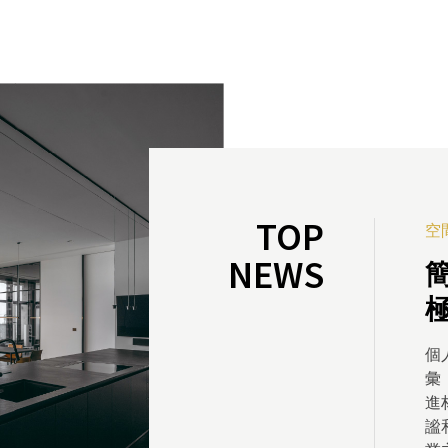
TOP
空
空
空
空
空
NEWS
在
家
是
與
在
個
座
的
一
在
彙
「遠
萍
間
靜
進
W
此
輪
信
謐
師
到
家