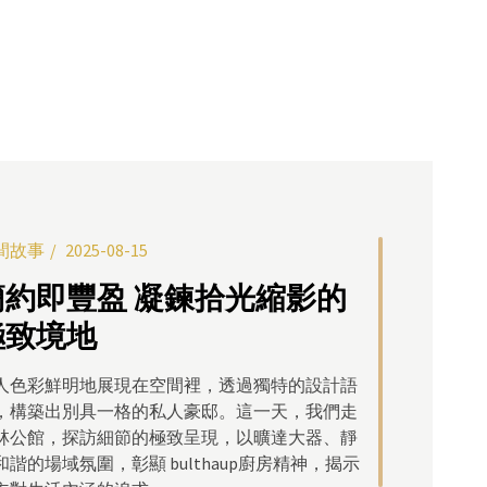
間故事
間故事
間故事
間故事
間故事
2026-04-22
2025-08-15
2025-08-15
2025-08-15
2025-08-14
大美不言：北士科灣居生活
簡約即豐盈 凝鍊拾光縮影的
設計到生活 讓愛流動的空間
無法遺忘的美 境遇普羅旺斯
歲月靜奢 優雅雋永的灣區私
奢藏之作－樺輝詠鑄
極致境地
宅會所
這座簡約內斂卻蘊含細節的居所中，設計不再只
，是最深沉的安定與歸屬。當結束一整天的勞碌
外顯的美感語彙，而是一種貼近生活、回應日常
奔波，回到最熟悉的場域，就如同從喧囂中抵達
台北這座急速流轉的城市裡，真正的奢華往往不
人色彩鮮明地展現在空間裡，透過獨特的設計語
擁亞洲新灣區山河海與城市景觀的開闊視野，
實踐方式。巨和設計鄒智萍設計師(以下簡稱智
片寧靜的綠洲。室內設計師是創造舒適場域的空
於喧囂奪目，而是在於那份「大美不言」的沈
，構築出別具一格的私人豪邸。這一天，我們走
雄THE ONE」由CDI傳奇建築師Benjamin
)在從業多年的經驗中體悟「留白」的哲學，並以
魔術師，他們透過了解每個不同業主描繪的夢想
。樺輝建設在北士科水岸旁，以三十四年執業的
林公館，探訪細節的極致呈現，以曠達大器、靜
arner、地標豪宅建築師李祖原、國際燈光藝術大
為靈感，引導空間與生活的節奏。從格局的規劃
廓，將心中的願景化為現實，並形塑出屬於每個
念為筆墨，勾勒出新作「詠鑄」的建築長卷，試
和諧的場域氛圍，彰顯 bulthaup廚房精神，揭示
袁宗南與豪宅空間設計權威杜康生聯手打造，以
光影的流動，都展現出細膩且溫潤的設計調性；
不同的生活態度。感受普羅旺斯的陽光和煦，隨